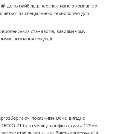
ішній день найбільш перспективною компанією
овляється за спеціальною технологією для
Європейських стандартів, завдяки чому,
тримав визнання покупців.
ргозберігаючі показники. Вона вигідно
 DECCO 71 без сумніву: профіль стулки 125мм,
оку стабільність і надійність конструкції в