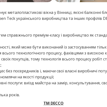
еталопластикові вікна у Вінниці, якісні балконні блоки
Open Teck українського виробництва та інших профілів 
м справжнього преміум-класу і виробництво як стандарт
ності, який може бути виконаний із застосуванням тільк
 всього технологічного процесу, фахівцями з високою к
 своїх покупців, тому технологія всього процесу робіт 
;
с без посередників і, маючи свої власні виробничі пот
ономлячи на якості продукції;
вні послуги: виїзд майстра на замір, консультування, св
лька років.
ТМ
DECCO