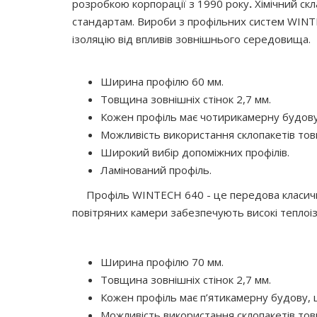
розробкою корпорації з 1990 року
.
Хімічний с
стандартам. Вироби з профільних систем WINTEC
ізоляцію від впливів зовнішнього середовища.
Ширина профілю 60 мм.
Товщина зовнішніх стінок 2,7 мм.
Кожен профіль має чотирикамерну будову,
Можливість використання склопакетів то
Широкий вибір допоміжних профілів.
Ламінований профіль.
Профіль WINTECH 640 - це передова класична с
повітряних камери забезпечують високі теплоіз
Ширина профілю 70 мм.
Товщина зовнішніх стінок 2,7 мм.
Кожен профіль має п’ятикамерну будову, 
Можливість використання склопакетів то