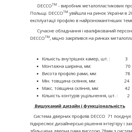
TM
DECCO
- виробник металопластикових проф
TM
Польщі. DECCO
увійшла на ринок України в 2
експлуатації профілю в найрізноманітніших те
Сучасне обладнання і кваліфікований персонал
TM
DECCO
, міцно закріпився на ринках металопла
Кількість внутрішніх камер, шт. : 3
Монтажна ширина, мм: 70
Висота профілю рами, мм: 78
Мін. товщина скління, мм: 24
Макс. товщина скління, мм: 42
Кількість контурів ущільнення, шт. : 2
Вишуканий дизайн і функціональність
Система дверних профілів DECCO 71 поєднує в 
підкреслює дизайнерські рішення інтер’єру і з
збільшена дверна рама висотою 78мм з системно