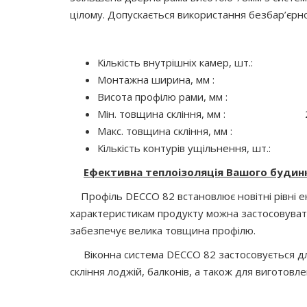
цілому. Допускається використання безбар’єрно
Кількість внутрішніх камер, шт.:
Монтажна ширина, мм : 
Висота профілю рами, мм : 
Мін. товщина скління, мм : 
Макс. товщина скління, мм : 
Кількість контурів ущільнення, шт.
Ефективна теплоізоляція Вашого будин
Профіль DECCO 82 встановлює новітні рівні ене
характеристикам продукту можна застосовувати 
забезпечує велика товщина профілю.
Віконна система DECCO 82 застосовується для с
скління лоджій, балконів, а також для виготовл