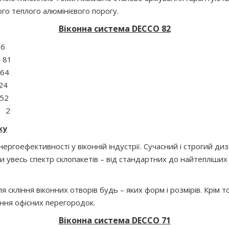
го теплого алюмінієвого порогу.
В
іконна система
DECCO 82
 6
81
64
24
52
: 2
ку
ргоефективності у віконній індустрії. Сучасний і строгий диз
увесь спектр склопакетів – від стандартних до найтепліших і
кління віконних отворів будь – яких форм і розмірів. Крім 
ення офісних перегородок.
Віконна система DECCO 71