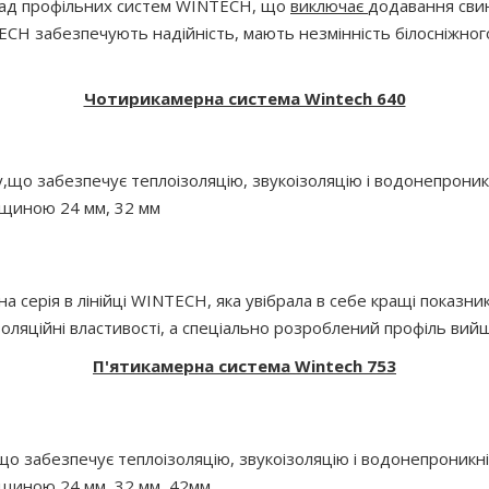
клад профільних систем WINTECH, що
виключає
додавання свин
H забезпечують надійність, мають незмінність білосніжного 
Чотирикамерна система Wintech 640
що забезпечує теплоізоляцію, звукоізоляцію і водонепроник
вщиною 24 мм, 32 мм
ерія в лінійці WINTECH, яка увібрала в себе кращі показни
оляційні властивості, а спеціально розроблений профіль вий
П'ятикамерна система Wintech 753
що забезпечує теплоізоляцію, звукоізоляцію і водонепроникні
вщиною 24 мм, 32 мм, 42мм