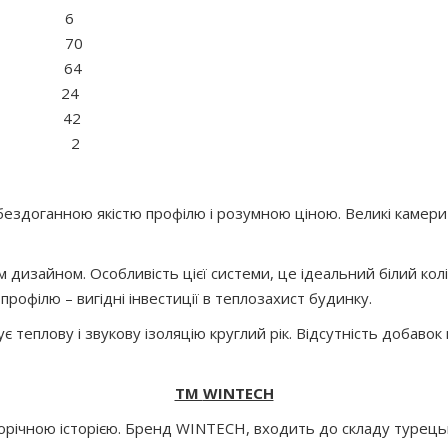
шт. : 6
м : 70
м : 64
м : 24
мм : 42
, шт.: 2
ездоганною якістю профілю і розумною ціною. Великі камери
 дизайном. Особливість цієї системи, це ідеальний білий кол
профілю – вигідні інвестиції в теплозахист будинку.
плову і звукову ізоляцію круглий рік. Відсутність добавок
ТМ
WINTECH
аторічною історією. Бренд WINTECH, входить до складу турець