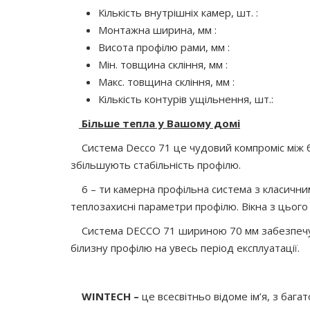
Кількість внутрішніх камер, 
Монтажна ширина, м
Висота профілю рами, м
Мін. товщина скління, м
Макс. товщина скління, 
Кількість контурів ущільнення
Більше тепла у Вашому домі
Система Decco 71 це чудовий компроміс між б
збільшують стабільність профілю.
6 – ти камерна профільна система з класичним
теплозахисні параметри профілю. Вікна з цього 
Система DECCO 71 шириною 70 мм забезпечує те
білизну профілю на увесь період експлуатації.
WINTECH
–
це всесвітньо відоме ім’я, з баг