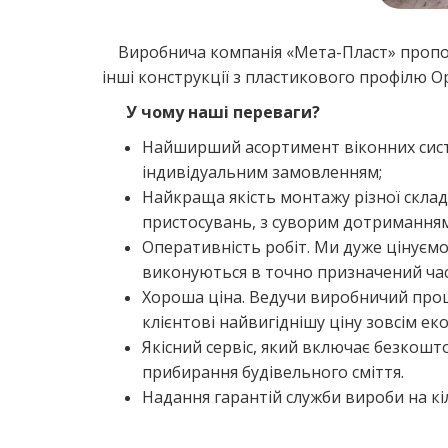
Виробнича компанія «Мета-Пласт» пропонує м
інші конструкції з пластикового профілю 
У чому наші переваги?
Найширший асортимент віконних систе
індивідуальним замовленням;
Найкраща якість монтажу різної склад
пристосувань, з суворим дотриманням
Оперативність робіт. Ми дуже цінуємо
виконуються в точно призначений час
Хороша ціна. Ведучи виробничий проце
клієнтові найвигіднішу ціну зовсім ек
Якісний сервіс, який включає безкошто
прибирання будівельного сміття.
Надання гарантій служби вироби на кі